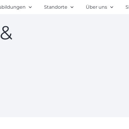
sbildungen
Standorte
Über uns
S
 &