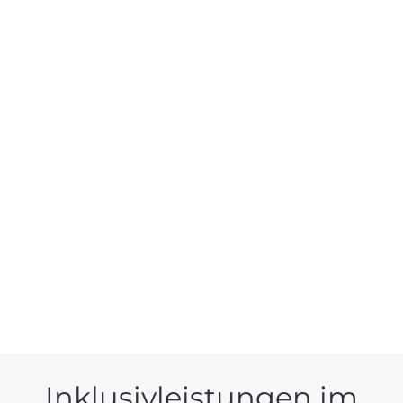
onntag, 06.06.2027
dnaun), Südtirol/Italien
Inklusivleistungen im