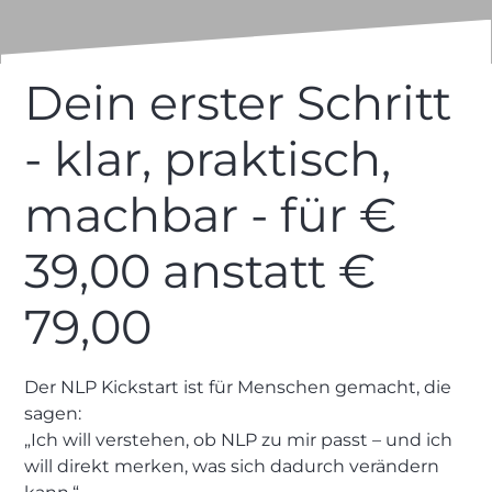
Hier deinen Kickstart buchen
Dein erster Schritt
Termine ansehen
- klar, praktisch,
Kostenloses Beratungsgespräch buchen
machbar - für €
39,00 anstatt €
79,00
Der NLP Kickstart ist für Menschen gemacht, die
sagen:
„Ich will verstehen, ob NLP zu mir passt – und ich
will direkt merken, was sich dadurch verändern