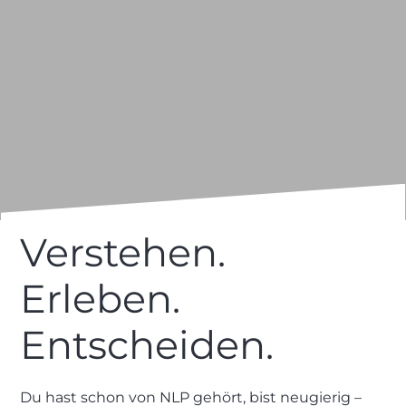
Verstehen.
Was ist NLP?
Erleben.
NLP Basic Termine
Entscheiden.
Du hast schon von NLP gehört, bist neugierig –